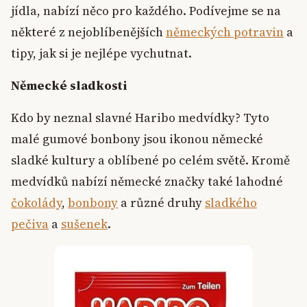
jídla, nabízí něco pro každého. Podívejme se na
některé z nejoblíbenějších
německých potravin
a
tipy, jak si je nejlépe vychutnat.
Německé sladkosti
Kdo by neznal slavné Haribo medvídky? Tyto
malé gumové bonbony jsou ikonou německé
sladké kultury a oblíbené po celém světě. Kromě
medvídků nabízí německé značky také lahodné
čokolády
,
bonbony
a různé druhy
sladkého
pečiva
a
sušenek
.