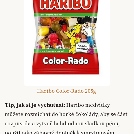
Haribo Color-Rado 205g
Tip, jak si je vychutnat:
Haribo medvídky
můžete rozmíchat do horké čokolády, aby se část
rozpustila a vytvořila lahodnou sladkou pěnu,
použít jako zábavný doplněk k zmrzlinovým